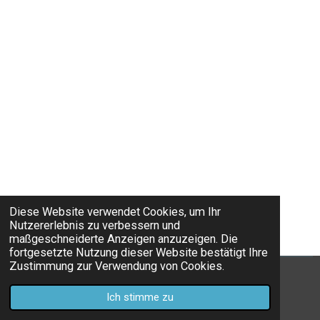
Diese Website verwendet Cookies, um Ihr
Nutzererlebnis zu verbessern und
maßgeschneiderte Anzeigen anzuzeigen. Die
fortgesetzte Nutzung dieser Website bestätigt Ihre
Zustimmung zur Verwendung von Cookies.
© 2022 - 2026 fixokid936
Ich stimme zu
Mit Unterstützung von
Webador